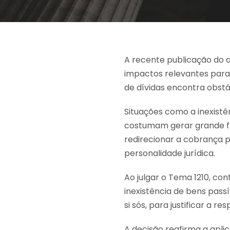
A recente publicação do a
impactos relevantes para
de dívidas encontra obst
Situações como a inexistê
costumam gerar grande fr
redirecionar a cobrança 
personalidade jurídica.
Ao julgar o Tema 1210, con
inexistência de bens pass
si sós, para justificar a r
A decisão reafirma a apli