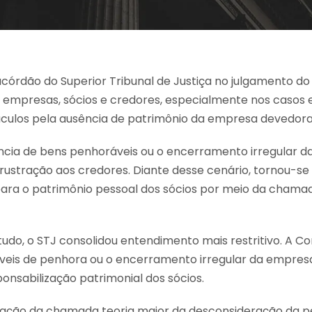
córdão do Superior Tribunal de Justiça no julgamento do 
 empresas, sócios e credores, especialmente nos casos e
áculos pela ausência de patrimônio da empresa devedora
ncia de bens penhoráveis ou o encerramento irregular da
ustração aos credores. Diante desse cenário, tornou-se
para o patrimônio pessoal dos sócios por meio da cham
tudo, o STJ consolidou entendimento mais restritivo. A Co
íveis de penhora ou o encerramento irregular da empresa
esponsabilização patrimonial dos sócios.
cação da chamada teoria maior da desconsideração da per