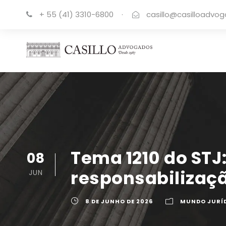
+ 55 (41) 3310-6800
·
casillo@casilloadvo
Tema 1210 do STJ
08
responsabilizaçã
JUN
8 DE JUNHO DE 2026
MUNDO JURÍ