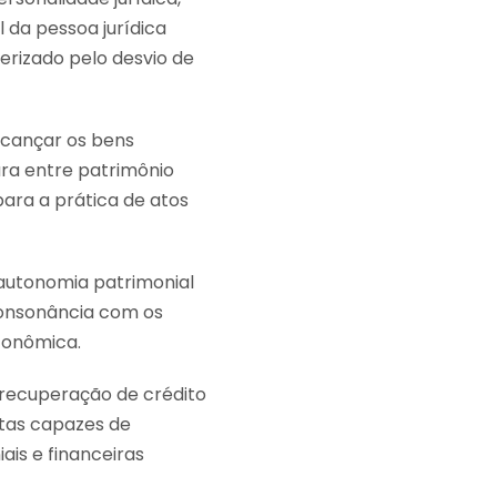
l da pessoa jurídica
rizado pelo desvio de
lcançar os bens
ura entre patrimônio
para a prática de atos
 autonomia patrimonial
consonância com os
Econômica.
A recuperação de crédito
tas capazes de
ais e financeiras