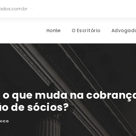
gados.com.br
·
Home
O Escritório
Advogad
: o que muda na cobrança
o de sócios?
DICO